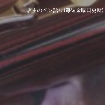
コ
ン
店主のペン語り(毎週金曜日更新)
テ
ン
ツ
へ
ス
キ
ッ
プ