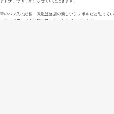
ますが、今後ご紹介させていただきます。
筆のペン先の絵柄 鳳凰は当店の新しいシンボルだと思ってい
今年、当店の歴史は第二章に入ったと思っています。
出張販売の現時点で分かっているスケジュールをWEBページでご
邪魔する際はぜひご来場いただければと思います。
販売予定
年筆コンチネンタルクラシックインスピレーション1985
投稿者:
PENANDMESSAGE
ペン語り(毎週金曜日更新)
への投稿