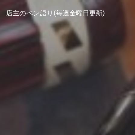
コ
ン
店主のペン語り(毎週金曜日更新)
テ
ン
ツ
へ
ス
キ
ッ
プ