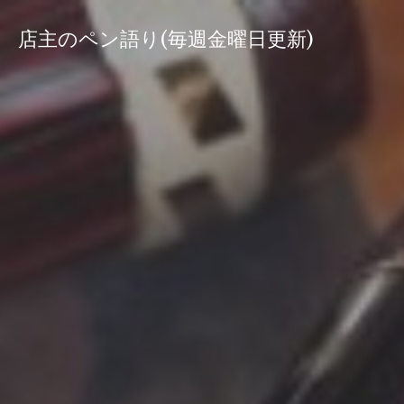
コ
ン
店主のペン語り(毎週金曜日更新)
テ
ン
ツ
へ
ス
キ
ッ
プ