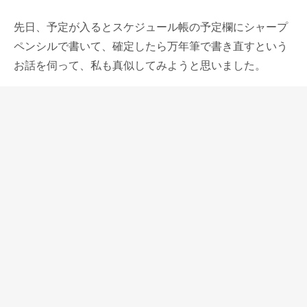
先日、予定が入るとスケジュール帳の予定欄にシャープ
ペンシルで書いて、確定したら万年筆で書き直すという
お話を伺って、私も真似してみようと思いました。
シャープペンシルは速記もしやすく、色も薄いので相手
から見にくくメモ書きにもとても重宝します。
フォルクスワーゲンポロとラミーサファリ、どちらもそ
れぞれのブランドにおいてリーズナブルな存在だけど、
それぞれのブランドを象徴するモデルだと思っていま
す。
ラミーも最近はラグジュアリーペンブランドでありたい
としていますが、サファリのようなペンに最もラミーら
しさを感じます。