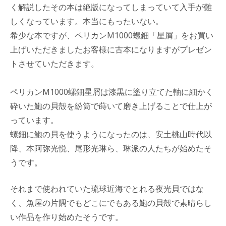
く解説したその本は絶版になってしまっていて入手が難
しくなっています。本当にもったいない。
希少な本ですが、ペリカンM1000螺鈿「星屑」をお買い
上げいただきましたお客様に古本になりますがプレゼン
トさせていただきます。
ペリカンM1000螺鈿星屑は漆黒に塗り立てた軸に細かく
砕いた鮑の貝殻を紛筒で蒔いて磨き上げることで仕上が
っています。
螺鈿に鮑の貝を使うようになったのは、安土桃山時代以
降、本阿弥光悦、尾形光琳ら、琳派の人たちが始めたそ
うです。
それまで使われていた琉球近海でとれる夜光貝ではな
く、魚屋の片隅でもどこにでもある鮑の貝殻で素晴らし
い作品を作り始めたそうです。