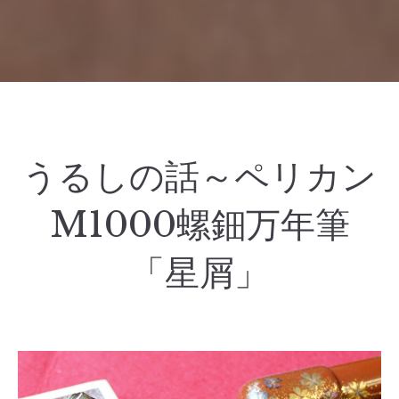
うるしの話～ペリカン
M1000螺鈿万年筆
「星屑」