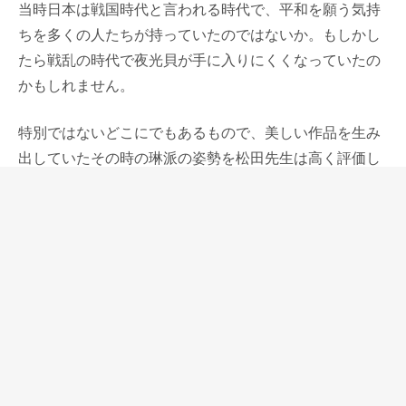
当時日本は戦国時代と言われる時代で、平和を願う気持
ちを多くの人たちが持っていたのではないか。もしかし
たら戦乱の時代で夜光貝が手に入りにくくなっていたの
かもしれません。
特別ではないどこにでもあるもので、美しい作品を生み
出していたその時の琳派の姿勢を松田先生は高く評価し
ていました。
鮑の貝殻を金粉のように使うことに、世界じゅうで争い
が起きて、金の高騰や様々な物資不足の今の時代の漆芸
の姿として、意義のあることのように思い、メッセージ
性のある作品だと思っています。
蒔絵、螺鈿などの伝統工芸は時が流れても変わらないも
のだと私たちは思ってしまいますが、長い年月続けてき
たものだからこそ、その時代を映すフレッシュなもので