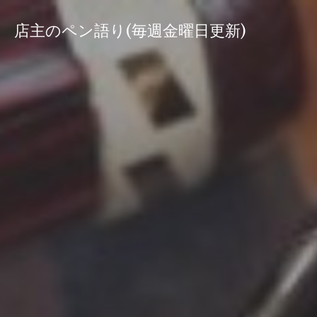
コ
ン
店主のペン語り(毎週金曜日更新)
テ
ン
ツ
へ
ス
キ
ッ
プ