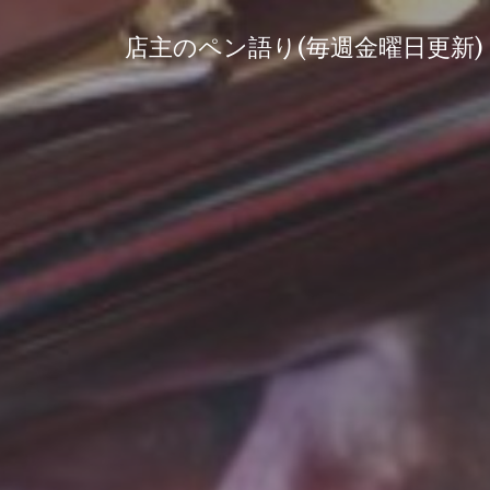
コ
ン
店主のペン語り(毎週金曜日更新)
テ
ン
ツ
へ
ス
キ
ッ
プ