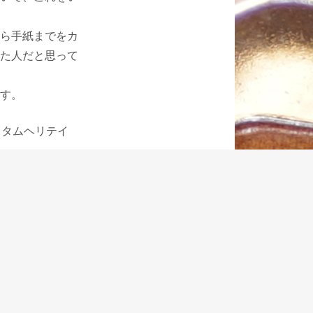
ら手紙までをカ
た人だと思って
す。
スタムヘリテイ
でき、揃った整
国産万年筆メー
クなペン先を揃
、カスタムヘリ