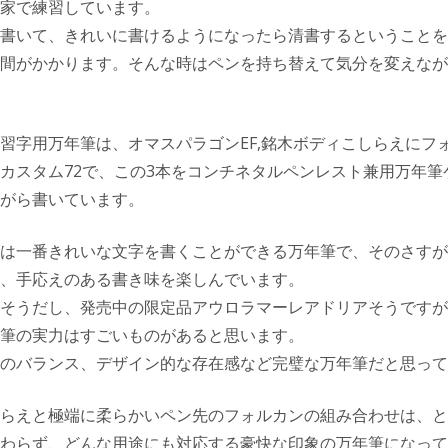
家で練習しています。
書いて、きれいに書けるようになったら清書するということを
間がかかります。そんな時はペンを持ち替えて気分を変えなが
習字用万年筆は、オマスパラゴンEF,銘木ボディこしらえにフ
カスタム72で、この3本をコンチネタルペンレスト兼用万年筆
がら書いています。
は一番きれいな文字を書くことができる万年筆で、そのさすが
、手応えのある書き味を楽しんでいます。
そうだし、発売中の限定品アウロラマーレアドリアそうですが
筆の実力はすごいものがあると思います。
のバランス、デザイン的な存在感など完璧な万年筆だと思って
らえと極端に柔らかいペン先のフォルカンの組み合わせは、と
わらず、どんな用途にも対応する豪快な印象の万年筆になって