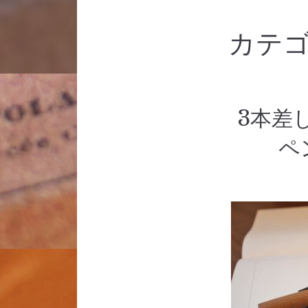
カテゴ
3本差
ペ