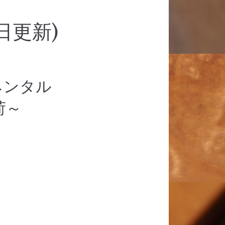
日更新)
ネンタル
荷～