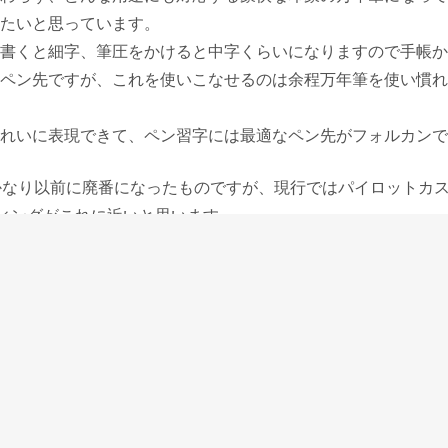
たいと思っています。
書くと細字、筆圧をかけると中字くらいになりますので手帳か
ペン先ですが、これを使いこなせるのは余程万年筆を使い慣れ
れいに表現できて、ペン習字には最適なペン先がフォルカンで
かなり以前に廃番になったものですが、現行ではパイロットカ
ティングがこれに近いと思います。
先で、筆圧による開きが少なく、安定して細い線を書くことが
書くことができます。
も一般受けする筆記具を作るメーカーだと思われていますが、
ペン先に関して一番マニアックな取り組みをしていて、ユニー
ィこしらえをパイロットの中でもペン先バリエーションの多い
カスタム742に合わせたのもその辺りに理由があります。