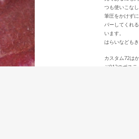
つも使いこなし
筆圧をかけずに
バーしてくれる
います。
はらいなどもき
カスタム72は
ジ912のポス
かなり硬いペン
然とした文字を
パイロットは最
カー3社の中で
えています。
銘木万年筆ボデ
テイジ912/