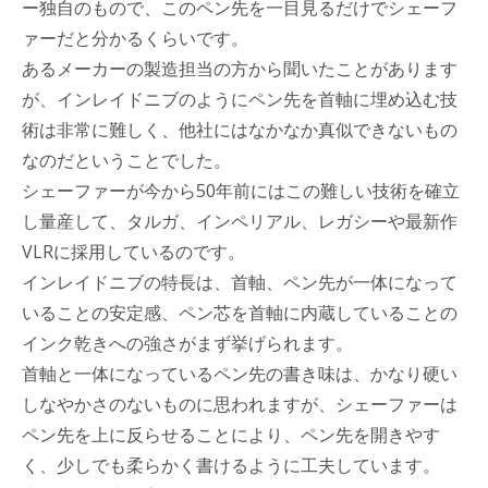
ー独自のもので、このペン先を一目見るだけでシェーフ
ァーだと分かるくらいです。
あるメーカーの製造担当の方から聞いたことがあります
が、インレイドニブのようにペン先を首軸に埋め込む技
術は非常に難しく、他社にはなかなか真似できないもの
なのだということでした。
シェーファーが今から50年前にはこの難しい技術を確立
し量産して、タルガ、インペリアル、レガシーや最新作
VLRに採用しているのです。
インレイドニブの特長は、首軸、ペン先が一体になって
いることの安定感、ペン芯を首軸に内蔵していることの
インク乾きへの強さがまず挙げられます。
首軸と一体になっているペン先の書き味は、かなり硬い
しなやかさのないものに思われますが、シェーファーは
ペン先を上に反らせることにより、ペン先を開きやす
く、少しでも柔らかく書けるように工夫しています。