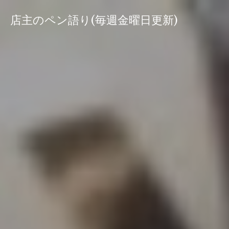
コ
店主のペン語り(毎週金曜日更新)
ン
テ
ン
ツ
へ
ス
キ
ッ
プ