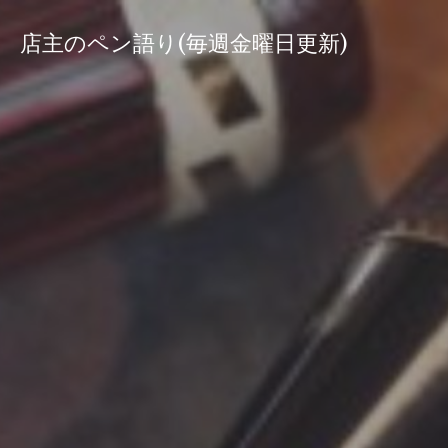
コ
ン
店主のペン語り(毎週金曜日更新)
テ
ン
ツ
へ
ス
キ
ッ
プ