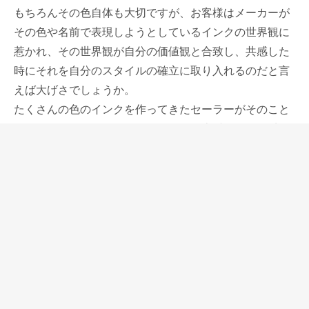
もちろんその色自体も大切ですが、お客様はメーカーが
その色や名前で表現しようとしているインクの世界観に
惹かれ、その世界観が自分の価値観と合致し、共感した
時にそれを自分のスタイルの確立に取り入れるのだと言
えば大げさでしょうか。
たくさんの色のインクを作ってきたセーラーがそのこと
に気付いて、今までのカラーインクを廃番にして、季節
限定インクとしたことはその狙いがあったと考えていま
す。
公式の発表はありませんが、セーラーが今回の冬から発
売した季節限定インク色織々でも独特の世界観が表現さ
れていて、そのキーワードは郷愁ではないかと思ってい
ます。
そのインクの色、色名は、スマートで洗練されたもので
はないかもしれませんが、私たち日本人の心の中にある