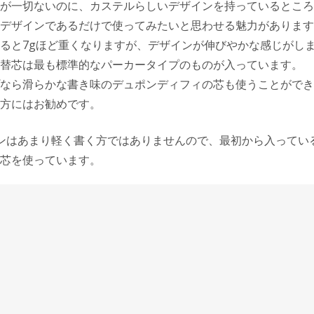
が一切ないのに、カステルらしいデザインを持っているところ
デザインであるだけで使ってみたいと思わせる魅力があります
ると7gほど重くなりますが、デザインが伸びやかな感じがし
替芯は最も標準的なパーカータイプのものが入っています。
なら滑らかな書き味のデュポンディフィの芯も使うことができ
方にはお勧めです。
ンはあまり軽く書く方ではありませんので、最初から入ってい
芯を使っています。
)が入っているのは、筆記角度をかなり寝かせても書くことがで
のかもしれません。
リーズのペルナンブコに比べて、使い込んで色変化してくれる
つ艶を増してくるのは確かです。
ンを使い出しましたが、なかなか気分良く仕事ができるもので