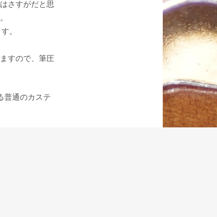
はさすがだと思
。
ます。
ますので、筆圧
る普通のカステ
きるようにとい
素材ではありま
すね。