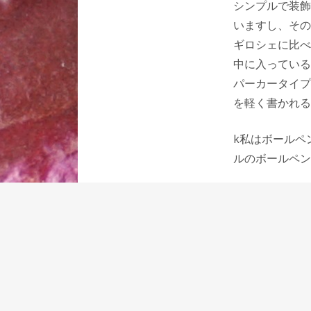
シンプルで装飾
いますし、その
ギロシェに比べ
中に入っている
パーカータイプ
を軽く書かれる
k私はボールペ
ルのボールペン
最初にB(太字
うところからな
エボニーは同シ
せんが、少しず
新しいボールペ