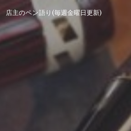
コ
ン
店主のペン語り(毎週金曜日更新)
テ
ン
ツ
へ
ス
キ
ッ
プ