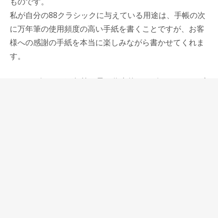
ものです。
私が自分の88クラシックに与えている用途は、手帳の次
に万年筆の使用頻度の高い手紙を書くことですが、お客
様への感謝の手紙を本当に楽しみながら書かせてくれま
す。
88のデザインは万年筆の最も代表的なデザイン、モンブ
ランマイスターシュテュックのようにキャップトップ、
ボディエンドがドーム型の紡錘形のデザインです。
しかしその発売はマイスターシュテュックより古い1947
年で、シルエットはより緩やかなカーブを描いていま
す。
更に88には装飾らしいものがほとんどなく、キャップリ
ングに筆記体で小さくauroraと書かれているだけという
ところにとても好感が持てます。
優雅なカーブを描くクリップの存在も88の外観上の特長
です。