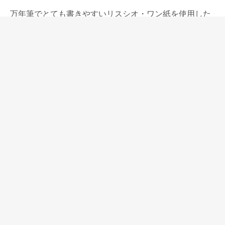
万年筆でとても書きやすいリスシオ・ワン紙を使用した
製品を発売して、紙製品メーカーとして名前が知れ渡り
始めた大和出版印刷が、メーカーとしてさらなる魅力作
りを図ってデザイナー菅原仁氏に協力を仰ぎ、生まれた
のが「神戸派計画」というブランドです。
先に発売されたリスシオ・ワン紙を使用した実験的な試
みの白罫線のノート「CIRO」に続いて発売されたのが、
これも実験的な試みだと思うけれど、ペンを持ち歩かな
い人がターゲットになっている「orissi」。
常に前に進むことを考える大和出版印刷の姿勢が現れて
いる企画で、私個人としては、切り口を変えて考えるこ
とを改めて思い出させてくるれものだと思いました。
⇒神戸派計画「折ってチェックするメモorissi（オリッ