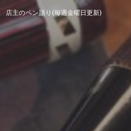
コ
ン
店主のペン語り(毎週金曜日更新)
テ
ン
ツ
へ
ス
キ
ッ
プ