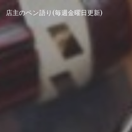
コ
ン
店主のペン語り(毎週金曜日更新)
テ
ン
ツ
へ
ス
キ
ッ
プ