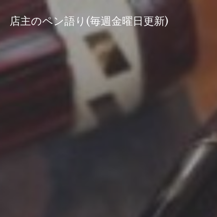
コ
ン
店主のペン語り(毎週金曜日更新)
テ
ン
ツ
へ
ス
キ
ッ
プ