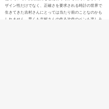
ザイン性だけでなく、正確さを要求される時計の世界で
生きてきた吉村さんにとっては当たり前のことなのかも
しれません。早くも吉村さんの作る次作のペンも楽しみ
です。
＊gate811の真鍮仕様は現在品切れしていますが3月中旬
再入荷いたします。ご予約承っております（
こちらのお
問い合わせフォーム
からどうぞ）
＊真鍮ボルトアクションボールペン Gate811 ロジウム仕
上げ
＊真鍮ボルトアクションボールペン Gate811
（予約受付
中）