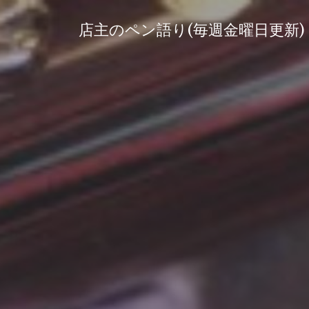
コ
ン
店主のペン語り(毎週金曜日更新)
テ
ン
ツ
へ
ス
キ
ッ
プ