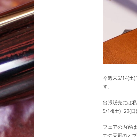
今週末5/14(土
す。
出張販売には私
5/14(土)~
フェアの内容は
での天冠のオプ