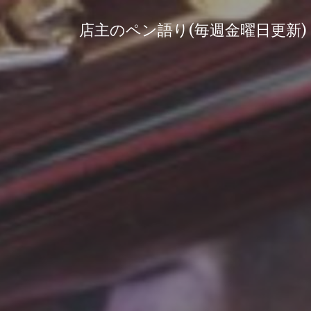
コ
ン
店主のペン語り(毎週金曜日更新)
テ
ン
ツ
へ
ス
キ
ッ
プ